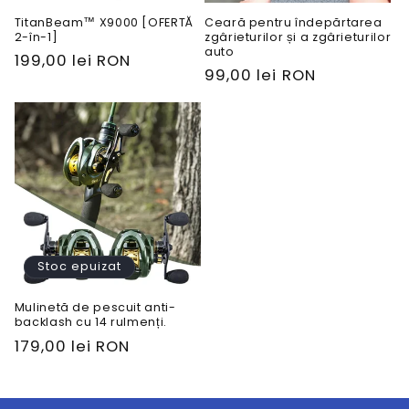
TitanBeam™ X9000 [OFERTĂ
Ceară pentru îndepărtarea
2-în-1]
zgârieturilor și a zgârieturilor
auto
Preț
199,00 lei RON
Preț
99,00 lei RON
obișnuit
obișnuit
Stoc epuizat
Mulinetă de pescuit anti-
backlash cu 14 rulmenți.
Preț
179,00 lei RON
obișnuit