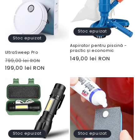
Stoc epuizat
Stoc epuizat
Aspirator pentru piscină -
practic și economic
UltraSweep Pro
Preț
149,00 lei RON
Preț
Preț
799,00 lei RON
obișnuit
obișnuit
199,00 lei RON
redus
Stoc epuizat
Stoc epuizat