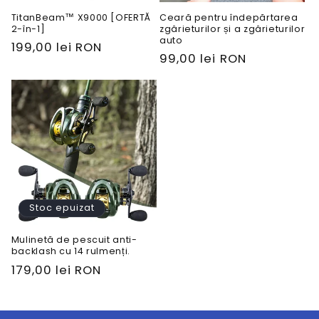
TitanBeam™ X9000 [OFERTĂ
Ceară pentru îndepărtarea
2-în-1]
zgârieturilor și a zgârieturilor
auto
Preț
199,00 lei RON
Preț
99,00 lei RON
obișnuit
obișnuit
Stoc epuizat
Mulinetă de pescuit anti-
backlash cu 14 rulmenți.
Preț
179,00 lei RON
obișnuit