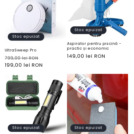
Stoc epuizat
Stoc epuizat
Aspirator pentru piscină -
practic și economic
UltraSweep Pro
Preț
149,00 lei RON
Preț
Preț
799,00 lei RON
obișnuit
obișnuit
199,00 lei RON
redus
Stoc epuizat
Stoc epuizat